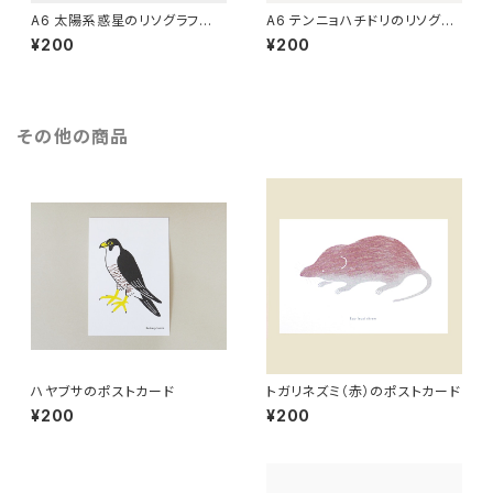
A6 太陽系惑星のリソグラフ
A6 テンニョハチドリのリソグラ
（青）[グラフィー]
フ
¥200
¥200
その他の商品
ハヤブサのポストカード
トガリネズミ（赤）のポストカード
¥200
¥200