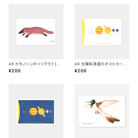
A6 カモノハシのリソグラフ [え
A6 太陽系惑星のポストカード
んじ]
（白）[グラフィー]
¥200
¥200