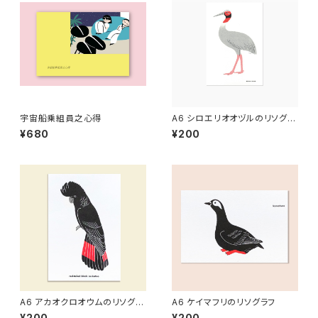
宇宙船乗組員之心得
A6 シロエリオオヅルのリソグラ
フ
¥680
¥200
A6 アカオクロオウムのリソグラ
A6 ケイマフリのリソグラフ
フ[ver.2]
¥200
¥200