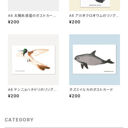
A6 太陽系惑星のポストカード
A6 アカオクロオウムのリソグラ
（白）[グラフィー]
フ[ver.2]
¥200
¥200
A6 テンニョハチドリのリソグラ
ネズミイルカのポストカード
フ
¥200
¥200
CATEGORY