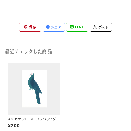
保存
シェア
LINE
ポスト
最近チェックした商品
A6 カオジロクロバトのリソグラ
フ
¥200