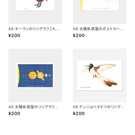
A6 キーウィのリソグラフ [えん
A6 太陽系惑星のポストカード
じ]
（白）[グラフィー]
¥200
¥200
A6 太陽系惑星のリソグラフ
A6 テンニョハチドリのリソグラ
（青）[グラフィー]
フ
¥200
¥200