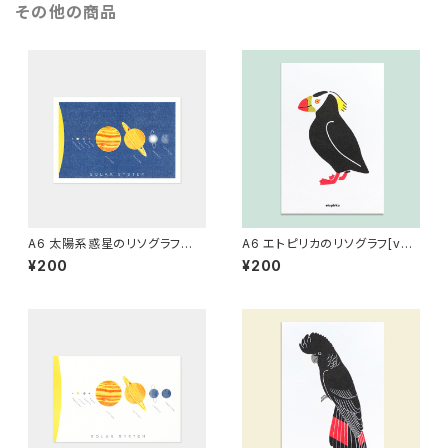
その他の商品
A6 太陽系惑星のリソグラフ
A6 エトピリカのリソグラフ[ver.
（青）[グラフィー]
2]
¥200
¥200