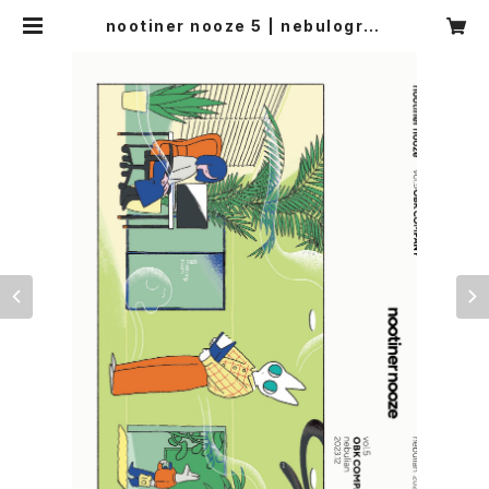
nootiner nooze 5 | nebulograf
ik