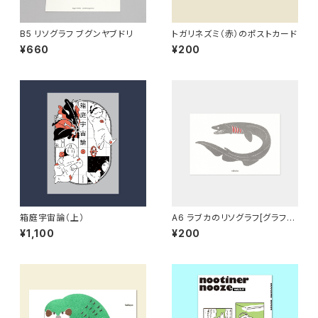
B5 リソグラフ ブグンヤブドリ
トガリネズミ（赤）のポストカード
¥660
¥200
箱庭宇宙論（上）
A6 ラブカのリソグラフ[グラフィ
ー]
¥1,100
¥200