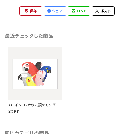
保存
シェア
LINE
ポスト
最近チェックした商品
A6 インコ・オウム類のリソグラ
フ
¥250
同じカテゴリの商品