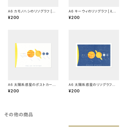
A6 カモノハシのリソグラフ [え
A6 キーウィのリソグラフ [えん
んじ]
じ]
¥200
¥200
A6 太陽系惑星のポストカード
A6 太陽系惑星のリソグラフ
（白）[グラフィー]
（青）[グラフィー]
¥200
¥200
その他の商品