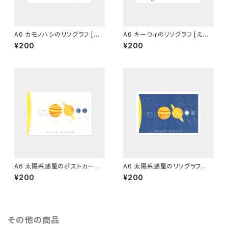
A6 カモノハシのリソグラフ [え
A6 キーウィのリソグラフ [えん
んじ]
じ]
¥200
¥200
A6 太陽系惑星のポストカード
A6 太陽系惑星のリソグラフ
（白）[グラフィー]
（青）[グラフィー]
¥200
¥200
その他の商品