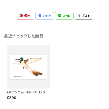
保存
シェア
LINE
ポスト
最近チェックした商品
A6 テンニョハチドリのリソグラ
フ
¥200